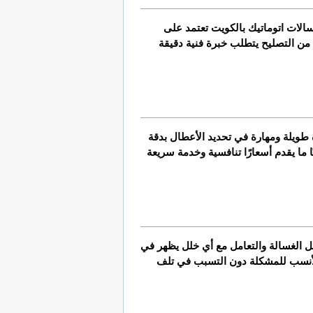
الغسالات الأوتوماتيكية الحديثة تحتوي على أنظمة إلكترونية معقدة تحتاج إلى تعامل خاص وأدوات دقيقة عند إصلاحها. لذلك فإن خدمات تصليح غسالات اتوماتيك بالكويت تعتمد على 
تقنيات متطورة تشمل فحص الدوائر الكهربائية، إعادة برمجة النظام الرقمي، تصليح لوحة التحكم، واستبدال القطع التالفة بقطع أصلية. هذا النوع من التصليح يتطلب خبرة فنية دقيقة 
في الكويت، يفضل عدد كبير من العملاء التعامل مع فنيين من جنسيات معينة مثل تصليح غسالات هندي، وذلك لما يتمتع به الفني الهندي من خبرة طويلة ومهارة في تحديد الأعطال بدقة 
متناهية. كما يتميز بأسلوب عمله المنظم والتزامه بالوقت، مما يمنح العميل الثقة والراحة أثناء عملية التصليح. بالإضافة إلى أن الفني الهندي غالبًا ما يقدم أسعارًا تنافسية وخدمة سريعة 
ليس كل فني مؤهل للتعامل مع الغسالات الأوتوماتيكية المتقدمة، لذا يجب اختيار فني غسالات اتوماتيك يمتلك المهارات اللازمة لفهم تفاصيل عمل الغسالة والتعامل مع أي خلل يظهر في 
نظام التشغيل. سواء كانت الغسالة من نوع LG أو Samsung أو Whirlpool، فإن الفني المحترف يعرف كيف يتعامل مع كل ماركة ويقدم الحل الأنسب للمشكلة دون التسبب في تلف 