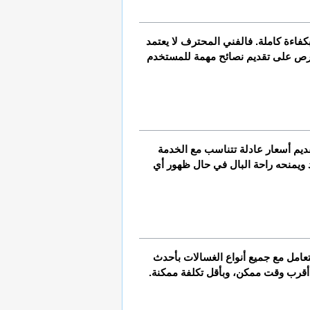
 محترف فإنك تضمن لنفسك خدمة عالية الجودة تبدأ من الفحص الأولي وتصل إلى تسليم الجهاز وهو يعمل بكفاءة كاملة. فالفني المحترف لا يعتمد 
فقط على خبرته، بل يستخدم أيضًا أدوات ومعدات حديثة تمكنه من اكتشاف الأعطال المخفية وتقديم الحلول المناسبة لها بسرعة وفعالية. كما يحرص على تقديم نصائح مهمة للمستخدم 
تختلف أسعار تصليح غسالات بالكويت بحسب نوع العطل، موديل الغسالة، وحالة قطع الغيار المطلوبة. لكن الشركات الموثوقة تسعى دائمًا إلى تقديم أسعار عادلة تتناسب مع الخدمة 
المقدمة. كما أن بعض الشركات تقدم باقات خاصة تشمل صيانة دورية بأسعار منخفضة، مما يساعد العميل على تقليل التكاليف على المدى البعيد ويمنحه راحة البال في حال ظهور أي 
إذا واجهت مشكلة في غسالتك، لا تتردد في الاتصال بـ شركة تصليح غسالات بالكويت، فهي توفر لك فريقًا من الفنيين المختصين القادرين على التعامل مع جميع أنواع الغسالات بأحدث 
أقرب وقت ممكن، وبأقل تكلفة ممكنة.