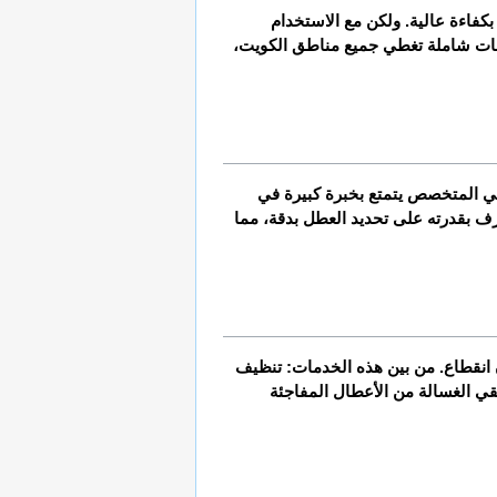
تُعتبر الغسالات من أهم الأجهزة المنزلية التي لا غنى عنها في أي بيت عصري، فهي توفر الكثير من الوقت والجهد وتساهم في إنجاز مهام الغسيل بكفاءة عالية. ولكن مع الاستخدام 
، التي تقدم خدمات شاملة تغطي جميع مناطق الكويت، 
عندما تتوقف الغسالة عن العمل بشكل مفاجئ أو تبدأ بإصدار أصوات غير طبيعية، فإن الاستعانة بـ فني غسالات بالكويت يصبح أمرًا ضروريًا. فالفني المتخصص يتمتع بخبرة كبيرة في 
التعامل مع مختلف الأعطال التي قد تواجه الغسالة مثل انسداد في أنابيب التصريف، أو خلل في المحرك، أو مشاكل كهربائية. ويتميز الفني المحترف بقدرته على تحديد العطل بدقة، مما 
توفر شركات صيانة غسالات بالكويت مجموعة واسعة من الخدمات التي تهدف إلى الحفاظ على كفاءة الغسالة وضمان عملها بشكل مستمر دون انقطاع. من بين هذه الخدمات: تنظيف 
الفلاتر، فحص طلمبة المياه، التأكد من سلامة الأجزاء الكهربائية، وضبط البرمجة الداخلية للجهاز. الصيانة الدورية لا تقل أهمية عن التصليح، فهي تقي الغسالة من الأعطال المفاجئة 